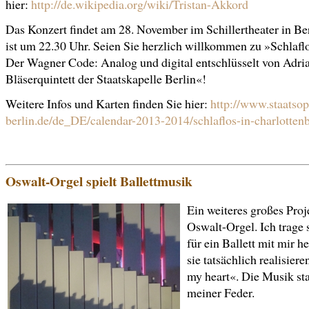
hier:
http://de.wikipedia.org/wiki/Tristan-Akkord
Das Konzert findet am 28. November im Schillertheater in Berl
ist um 22.30 Uhr. Seien Sie herzlich willkommen zu »Schlaflo
Der Wagner Code: Analog und digital entschlüsselt von Adr
Bläserquintett der Staatskapelle Berlin«!
Weitere Infos und Karten finden Sie hier:
http://www.staatsop
berlin.de/de_DE/calendar-2013-2014/schlaflos-in-charlotte
Oswalt-Orgel spielt Ballettmusik
Ein weiteres großes Proj
Oswalt-Orgel. Ich trage 
für ein Ballett mit mir 
sie tatsächlich realisiere
my heart«. Die Musik st
meiner Feder.