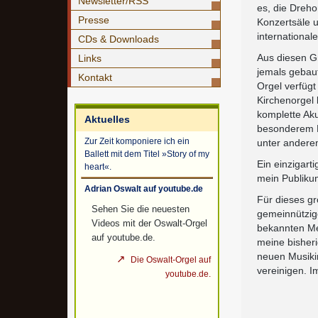
Newsletter/RSS
es, die Dreho
Presse
Konzertsäle 
international
CDs & Downloads
Aus diesen Gr
Links
jemals gebau
Kontakt
Orgel verfügt
Kirchenorgel 
komplette Ak
Aktuelles
besonderem M
Zur Zeit komponiere ich ein
unter andere
Ballett mit dem Titel »Story of my
Ein einzigart
heart«.
mein Publikum
Adrian Oswalt auf youtube.de
Für dieses gr
Sehen Sie die neuesten
gemeinnützige
Videos mit der Oswalt-Orgel
bekannten Me
auf youtube.de.
meine bisher
neuen Musiki
Die Oswalt-Orgel auf
vereinigen. I
youtube.de.