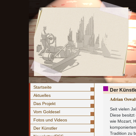
Startseite
Der Künstl
Aktuelles
Adrian Oswal
Das Projekt
Seit vielen J
Vom Goldesel
Diese besitz
Fotos und Videos
wie Mozart, 
kompo­nierten
Der Künstler
Tradition zu 